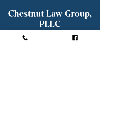
Chestnut Law Group,
PLLC
KRISTIAN CHE
STNUT, ESQ.
Princip
al Attorney
Chestnut Law Group represents clients in:
Boca Raton
Delray Beach
Deerfield Beach
Lake Worth
Lighthouse Point
Coconut Creek
Coral Springs
Palm Beach County
Broward County