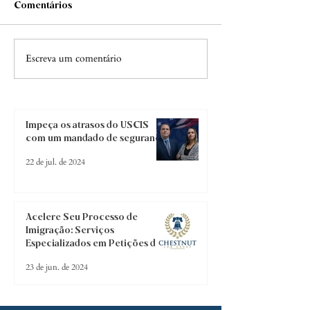
Comentários
Escreva um comentário
Acelere Seu Processo de
Impeça os atrasos do USCIS
Imigração: Serviços
com um mandado de segurança
Especializados em Petições de
Mandamus para Atrasos no
22 de jul. de 2024
USCIS
Acelere Seu Processo de
Imigração: Serviços
Especializados em Petições de
Mandamus para Atrasos no
23 de jun. de 2024
USCIS